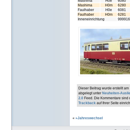
Mashima
H0e
6080
Mashima
H0m
6280
Faulhaber
H0e
6081
Faulhaber
H0m
6281
Inneneinrichtung
999916
Dieser Beitrag wurde erstellt 
abgelegt unter
Neuheiten-Ausli
2.0
Feed. Die Kommentare sind d
Trackback
auf Ihrer Seite einric
«
»Jahreswechsel