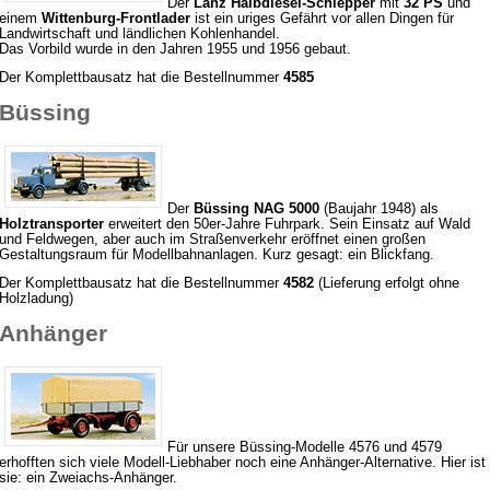
Der
Lanz Halbdiesel-Schlepper
mit
32 PS
und
einem
Wittenburg-Frontlader
ist ein uriges Gefährt vor allen Dingen für
Landwirtschaft und ländlichen Kohlenhandel.
Das Vorbild wurde in den Jahren 1955 und 1956 gebaut.
Der Komplettbausatz hat die Bestellnummer
4585
Büssing
Der
Büssing NAG 5000
(Baujahr 1948) als
Holztransporter
erweitert den 50er-Jahre Fuhrpark. Sein Einsatz auf Wald
und Feldwegen, aber auch im Straßenverkehr eröffnet einen großen
Gestaltungsraum für Modellbahnanlagen. Kurz gesagt: ein Blickfang.
Der Komplettbausatz hat die Bestellnummer
4582
(Lieferung erfolgt ohne
Holzladung)
Anhänger
Für unsere Büssing-Modelle 4576 und 4579
erhofften sich viele Modell-Liebhaber noch eine Anhänger-Alternative. Hier ist
sie: ein Zweiachs-Anhänger.