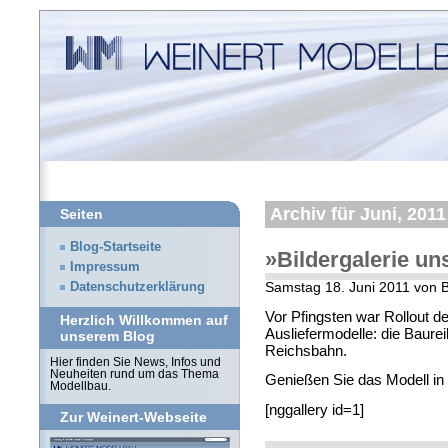
Archiv für Juni, 2011
Seiten
Blog-Startseite
»Bildergalerie u
Impressum
Datenschutzerklärung
Samstag 18. Juni 2011 von Bi
Vor Pfingsten war Rollout d
Herzlich Willkommen auf
Ausliefermodelle: die Baure
unserem Blog
Reichsbahn.
Hier finden Sie News, Infos und
Neuheiten rund um das Thema
Genießen Sie das Modell in u
Modellbau.
[nggallery id=1]
Zur Weinert-Webseite