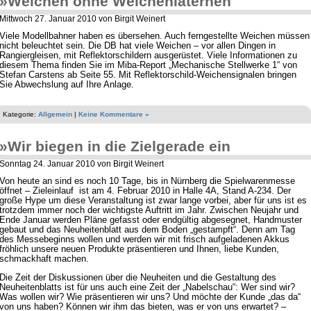
»Weichen ohne Weichenlaternen
Mittwoch 27. Januar 2010 von Birgit Weinert
Viele Modellbahner haben es übersehen. Auch ferngestellte Weichen müssen
nicht beleuchtet sein. Die DB hat viele Weichen – vor allen Dingen in
Rangiergleisen, mit Reflektorschildern ausgerüstet. Viele Informationen zu
diesem Thema finden Sie im Miba-Report „Mechanische Stellwerke 1“ von
Stefan Carstens ab Seite 55. Mit Reflektorschild-Weichensignalen bringen
Sie Abwechslung auf Ihre Anlage.
Kategorie:
Allgemein
|
Keine Kommentare »
»Wir biegen in die Zielgerade ein
Sonntag 24. Januar 2010 von Birgit Weinert
Von heute an sind es noch 10 Tage, bis in Nürnberg die Spielwarenmesse
öffnet – Zieleinlauf ist am 4. Februar 2010 in Halle 4A, Stand A-234. Der
große Hype um diese Veranstaltung ist zwar lange vorbei, aber für uns ist es
trotzdem immer noch der wichtigste Auftritt im Jahr. Zwischen Neujahr und
Ende Januar werden Pläne gefasst oder endgültig abgesegnet, Handmuster
gebaut und das Neuheitenblatt aus dem Boden „gestampft“. Denn am Tag
des Messebeginns wollen und werden wir mit frisch aufgeladenen Akkus
fröhlich unsere neuen Produkte präsentieren und Ihnen, liebe Kunden,
schmackhaft machen.
Die Zeit der Diskussionen über die Neuheiten und die Gestaltung des
Neuheitenblatts ist für uns auch eine Zeit der „Nabelschau“: Wer sind wir?
Was wollen wir? Wie präsentieren wir uns? Und möchte der Kunde „das da“
von uns haben? Können wir ihm das bieten, was er von uns erwartet? –